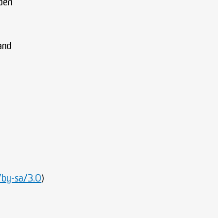
iben
land
/by-sa/3.0
)