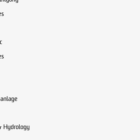
einigung
es
c
es
nanlage
 & Hydrology