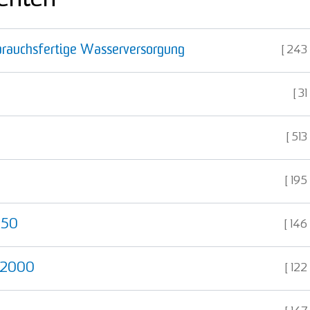
brauchsfertige Wasserversorgung
243
31
513
195
650
146
 2000
122