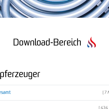
Download-Bereich
pferzeuger
esamt
7 
434