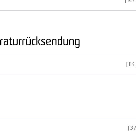
147
raturrücksendung
114
3 