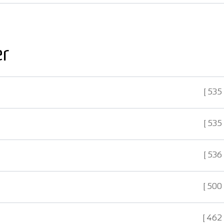
er
535
535
536
500
462