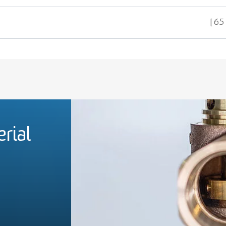
65
rial