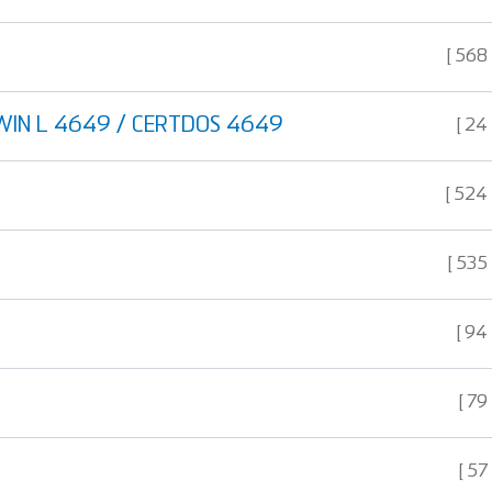
568
g WIN L 4649 / CERTDOS 4649
24
524
535
94
79
57