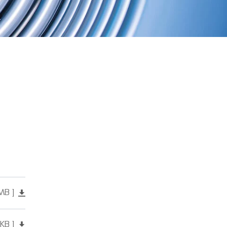
MB
 KB