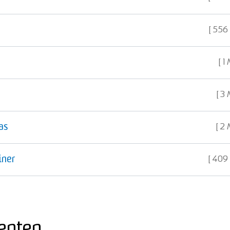
556
1
3 
as
2 
iner
409
enten