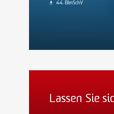
44. BImSchV
Lassen Sie si