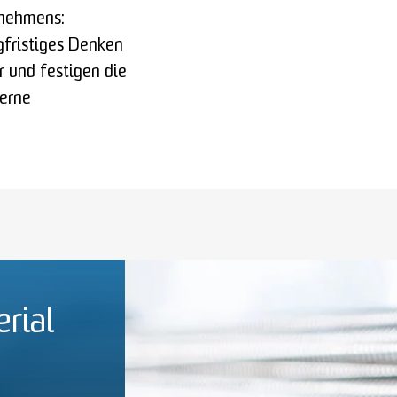
nehmens:
gfristiges Denken
 und festigen die
derne
rial