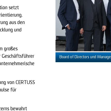
ion setzt
ientierung.
rung aus den
cklung und
hm großes
r Geschäftsführer
Board of Directors und Mana
 unternehmerische
chtung von CERTUSS
ulse für
zerns bewahrt