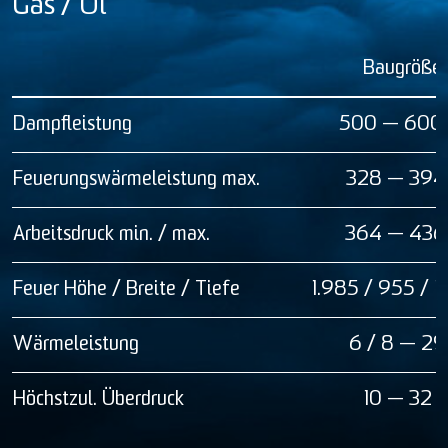
Gas / Öl
Baugröße 
Dampfleistung
500 — 600 
Feuerungswärmeleistung max.
328 — 394
Arbeitsdruck min. / max.
364 — 436
Feuer Höhe / Breite / Tiefe
1.985 / 955 / 
Wärmeleistung
6 / 8 — 29
Höchstzul. Überdruck
10 — 32 b