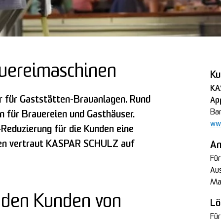
ereimaschinen
Ku
KA
 für Gaststätten-Brauanlagen. Rund
Ap
Bam
n für Brauereien und Gasthäuser.
www
-Reduzierung für die Kunden eine
nten vertraut KASPAR SCHULZ auf
An
Für
Aus
Ma
 den Kunden von
Lö
Fü