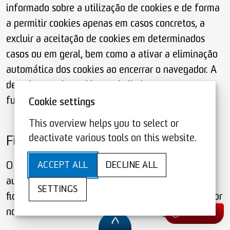
informado sobre a utilização de cookies e de forma
a permitir cookies apenas em casos concretos, a
excluir a aceitação de cookies em determinados
casos ou em geral, bem como a ativar a eliminação
automática dos cookies ao encerrar o navegador. A
desativação de cookies pode limitar a
funcionalidade de sites.
Cookie settings
This overview helps you to select or
deactivate various tools on this website.
Ficheiros de registo de servidor
ACCEPT ALL
DECLINE ALL
O fornecedor das páginas recolhe e armazena
automaticamente informações nos chamados
SETTINGS
ficheiros de registo de servidor que o seu navegador
nos fornece automaticamente. São registados:
Contacto