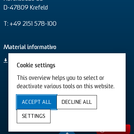
D-47809 Krefeld
T: +49 2151 578-100
Material informativo
Vista geral de todos os produtos
Cookie settings
This overview helps you to select or
Termos e Condições US
Termos e Condições
deactivate various tools on this website.
Sitemap
Acessibilidade
ACCEPT ALL
DECLINE ALL
Política de privacidade
Ficha técnica
SETTINGS
Cookies
Contacto