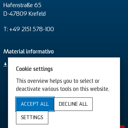
Hafenstraße 65
D-47809 Krefeld
T: +49 2151 578-100
Material informativo
Vista geral de todos os produtos
Cookie settings
This overview helps you to select or
Termos e Condições US
Termos e Condições
deactivate various tools on this website.
Sitemap
Acessibilidade
ACCEPT ALL
DECLINE ALL
Política de privacidade
Ficha técnica
SETTINGS
Cookies