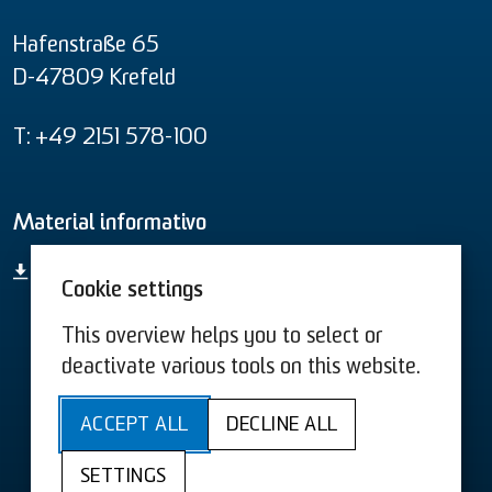
Hafenstraße 65
D-47809 Krefeld
T: +49 2151 578-100
Material informativo
Vista geral de todos os produtos
Cookie settings
This overview helps you to select or
Termos e Condições US
Termos e Condições
deactivate various tools on this website.
Sitemap
Acessibilidade
ACCEPT ALL
DECLINE ALL
Política de privacidade
Ficha técnica
SETTINGS
Cookies