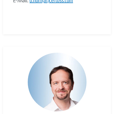
E-Mail:
o.horn(at)certuss.com