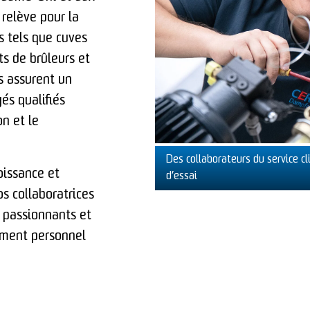
 relève pour la
s tels que cuves
s de brûleurs et
s assurent un
yés qualifiés
on et le
Des collaborateurs du service c
oissance et
d’essai
os collaboratrices
é passionnants et
ement personnel