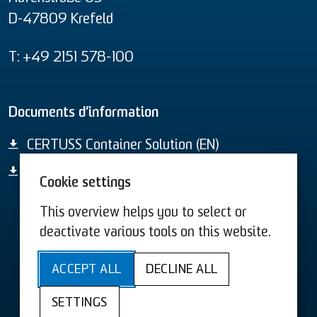
D-47809 Krefeld
T: +49 2151 578-100
Documents d’information
CERTUSS Container Solution (EN)
Aperçu global des produits
Cookie settings
This overview helps you to select or
CGV US
CGV
deactivate various tools on this website.
Sitemap
Accessibilité
ACCEPT ALL
DECLINE ALL
Protection des données
SETTINGS
Mentions obligatoires
Cookies