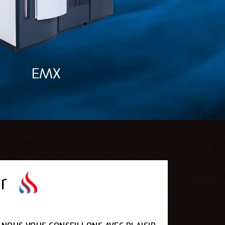
EMX
Univers
r