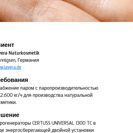
лиент
vera Naturkosmetik
nnigsen, Германия
.lavera.de
ребования
абжение паром с паропроизводительностью
 2.600 кг/ч для производства натуральной
сметики.
ешение
рогенераторы CERTUSS UNIVERSAL 1300 TC в
де энергосберегающей двойной установки