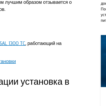
ым лучшим образом отзывается о
до
ов.
По
ус
пи
SAL 1300 TC
, работающий на
тановки
ации установка в