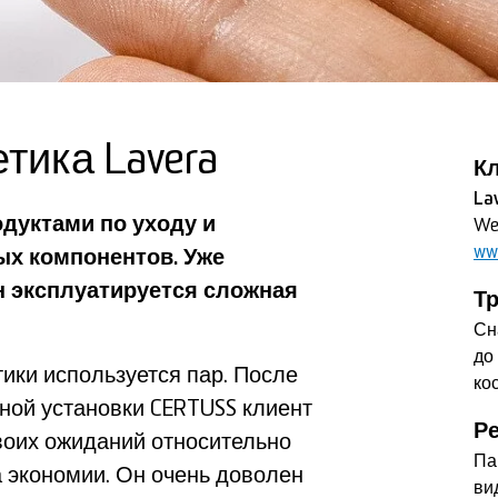
тика Lavera
К
La
одуктами по уходу и
We
www
ых компонентов. Уже
н эксплуатируется сложная
Т
Сн
до
ики используется пар. После
ко
ной установки CERTUSS клиент
Р
воих ожиданий относительно
Па
 экономии. Он очень доволен
ви