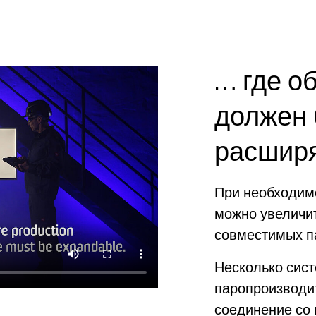
… где о
должен 
расшир
При необходим
можно увеличи
совместимых п
Несколько сис
паропроизводи
соединение со 