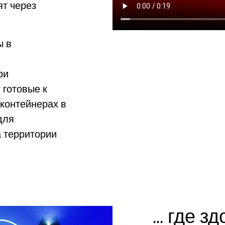
т через
ы в
ри
 готовые к
контейнерах в
для
а территории
... где 