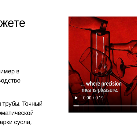
ожете
е
ример в
водство
и трубы. Точный
оматической
арки сусла,