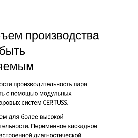
бъем производства
быть
яемым
ости производительность пара
ть с помощью модульных
аровых систем CERTUSS.
тем для более высокой
тельности. Переменное каскадное
встроенной диагностической