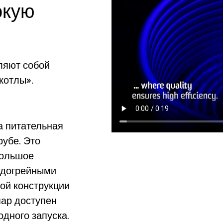
окую
ляют собой
котлы».
а питательная
рубе. Это
большое
одогрейными
ой конструкции
ар доступен
одного запуска.