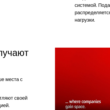
системой. Пода
распределяется
нагрузки.
лучают
ше места с
тляют своей
ией.