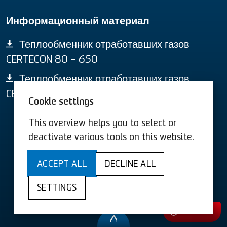
Информационный материал
Теплообменник отработавших газов
CERTECON 80 – 650
Теплообменник отработавших газов
CERTECON 700 – 2000
Cookie settings
This overview helps you to select or
Условиям США
Условиям
deactivate various tools on this website.
Sitemap
Доступность
ACCEPT ALL
DECLINE ALL
Заявление о защите данных
SETTINGS
Выходные данные
куки
Контакт