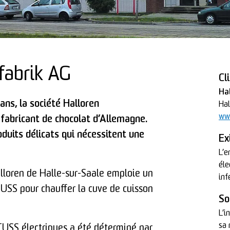
fabrik AG
Cl
Ha
ans, la société Halloren
Hal
www
 fabricant de chocolat d’Allemagne.
oduits délicats qui nécessitent une
Ex
L’e
éle
lloren de Halle-sur-Saale emploie un
inf
USS pour chauffer la cuve de cuisson
So
L’i
sa 
USS électriques a été déterminé par