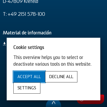
D-47809 Krefeld
T: +49 2151 578-100
Material de información
Vista general de productos completa
Cookie settings
This overview helps you to select or
Condiciones Generales US
deactivate various tools on this website.
Condiciones Generales
ACCEPT ALL
DECLINE ALL
Sitemap
Accesibilidad
SETTINGS
Protección de datos
Aviso legal
Cookies
Contacto